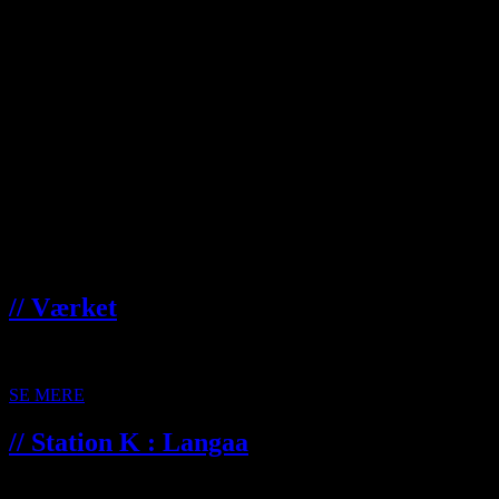
” Æ o n “
·
S K U L P T U R B Y G I V E
” L o n e s o m e _ R i d e r “
·
K A F F E A G E N T E R N E : S P O R B Y E N : R D S
·
// Værket
S P R I N G 2 0 2 6 V Æ R K E T Udstilling i VÆRKET
FOYER Sven Dalsgaards Plads 1 : 8900...
SE MERE
// Station K : Langaa
L A N G A A 2 0 2 6 T H E _ D R U M M E R