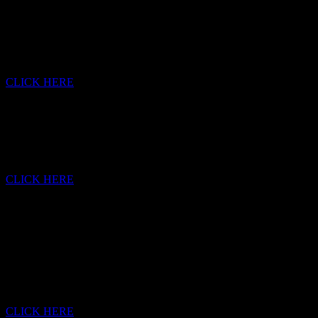
SCULPTURE
·
CLICK HERE
PAPERWORK
ETCHING · CHARCOAL · INDIAN INK · DRAWING ·
LINOCUT
CLICK HERE
PORTFOLIO
PROJECTS
·
CLICK HERE