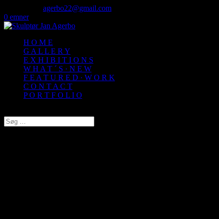
50 72 60 82
agerbo22@gmail.com
0 emner
H O M E
G A L L E R Y
E X H I B I T I O N S
W H A T ´ S · N E W
F E A T U R E D · W O R K
C O N T A C T
P O R T F O L I O
Vælg en side
JAN AGERBO
S K U L P T Ø R · G R A F I K E R
F Ø D T 1 9 7 1
·