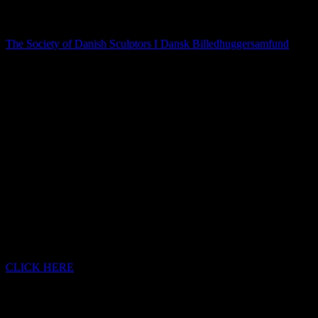
Medlem af
The Society of Danish Sculptors I Dansk Billedhuggersamfund
Danish Sculptors Society was founded on May 6, 1905 and can
celebrate its 120th anniversary in 2025 as one of the oldest
associations of practising sculptors in the world. The founders were
some of the most prominent sculptors of their time, among others
Carl Mortensen, Einar Utzon Frank, Johannes Bjerg and Anne
Marie Carl-Nielse
BRONZE
SCULPTURE
·
CLICK HERE
WOOD