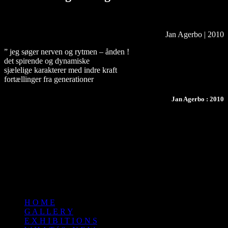
Jan Agerbo | 2010
” jeg søger nerven og rytmen – ånden !
det spirende og dynamiske
sjælelige karakterer med indre kraft
fortællinger fra generationer
Jan Agerbo : 2010
C O P Y R I G H T
© 2 0 2 6 · A L L · R I G H T S · R E S E R V E D // J A N · A G E
R B O
H O M E
G A L L E R Y
E X H I B I T I O N S