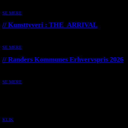
TUSCHTEGNINGEN THE_DRUMMER ER TRYKT PÅ
ÅRETS...
SE MERE
// Kunsttyveri : THE_ARRIVAL
B R A M M I N G P O S T E N / J A N U A R 2 0 2 6 For et
lille års tid siden...
SE MERE
// Randers Kommunes Erhvervspris 2026
RANDERS KOMMUNES ERHVERVSPRIS 2026 · vinder
EL RECYCLING PRISEN BLEV OVERRAKT...
SE MERE
comwell copenhagen portside
•
KLIK