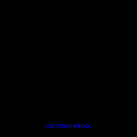
•
↓
* * * * * * * * * * * * * * * * * *
RHODODENDRONPARKEN · BRØNDERSLEV
·
BIBLIOTEKSHAVEN BRAMMING
·
DRONNINGLUND KUNSTCENTER
·
C O M W E L L
COPENHAGEN PORTSIDE