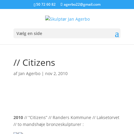
50 72 60 82
agerbo22@gmail.com
Vælg en side
// Citizens
af
Jan Agerbo
|
nov 2, 2010
2010
// “Citizens” // Randers Kommune // Laksetorvet
// to mandshøje bronzeskulpturer :