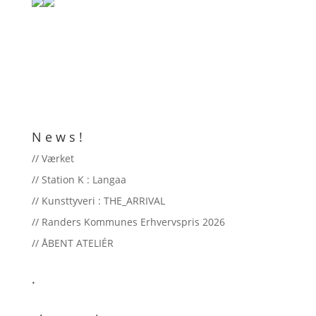
N e w s !
// Værket
// Station K : Langaa
// Kunsttyveri : THE_ARRIVAL
// Randers Kommunes Erhvervspris 2026
// ÅBENT ATELIÉR
.