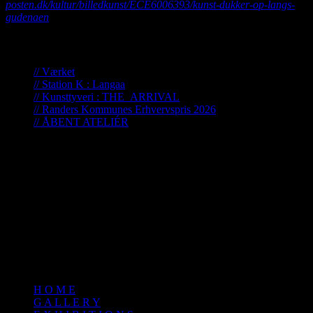
posten.dk/kultur/billedkunst/ECE6006393/kunst-dukker-op-langs-
gudenaen
N e w s !
// Værket
// Station K : Langaa
// Kunsttyveri : THE_ARRIVAL
// Randers Kommunes Erhvervspris 2026
// ÅBENT ATELIÉR
.
t h e : a r t i s t
jeg søger nerven og rytmen - ånden !
det spirende og dynamiske
sjælelige karakterer med indre kraft
fortællinger fra generationer
·
H O M E
G A L L E R Y