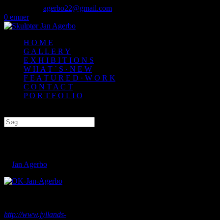
50 72 60 82
agerbo22@gmail.com
0 emner
H O M E
G A L L E R Y
E X H I B I T I O N S
W H A T ´ S · N E W
F E A T U R E D · W O R K
C O N T A C T
P O R T F O L I O
Vælg en side
// Jyllandsposten
af
Jan Agerbo
|
sep 25, 2013
Læs artiklen på Jyllands-postens hjemmeside :
http://www.jyllands-