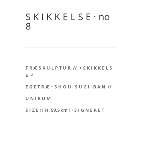
S K I K K E L S E · no
8
T R Æ S K U L P T U R // > S K I K K E L S
E <
E G E T R Æ + S H O U · S U G I · B A N //
U N I K U M
S I Z E ; [ H. 59,5 cm ] · S I G N E R E T