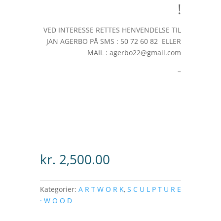
!
VED INTERESSE RETTES HENVENDELSE TIL
JAN AGERBO PÅ SMS : 50 72 60 82 ELLER
MAIL : agerbo22@gmail.com
–
kr.
2,500.00
Kategorier:
A R T W O R K
,
S C U L P T U R E
· W O O D