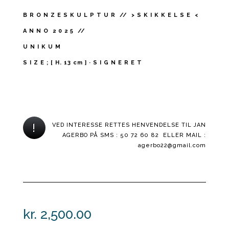
B R O N Z E S K U L P T U R // > S K I K K E L S E <
A N N O 2 0 2 5 //
U N I K U M
S I Z E ; [ H. 13 cm ] · S I G N E R E T
!
VED INTERESSE RETTES HENVENDELSE TIL JAN
AGERBO PÅ SMS : 50 72 60 82 ELLER MAIL :
agerbo22@gmail.com
kr.
2,500.00