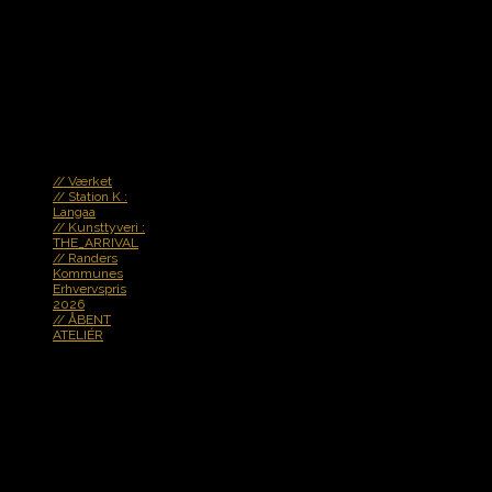
borgmesterens nytårskur på Værket den 4. januar 2016
MATERIALER : BRONZE/VALNØD
N e w s !
// Værket
// Station K :
Langaa
// Kunsttyveri :
THE_ARRIVAL
// Randers
Kommunes
Erhvervspris
2026
// ÅBENT
ATELIÉR
.
t h e : a r t i s t
jeg søger nerven og
rytmen - ånden !
det spirende og
dynamiske