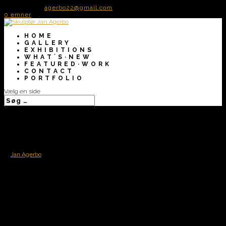
50 72 60 82
agerbo22@gmail.com
0 emner
H O M E
G A L L E R Y
E X H I B I T I O N S
W H A T ´ S · N E W
F E A T U R E D · W O R K
C O N T A C T
P O R T F O L I O
Vælg en side
// Randers Kommunes
Erhvervspris 2016
af
Jan Agerbo
|
jan 13, 2016
”At løfte i flok” → Randers Kommunes
Erhvervspris 2016
Det blev i år Rådgivningsfirmaet A1 Consult, der modtog
Randers Kommunes Erhvervspris 2016 ved