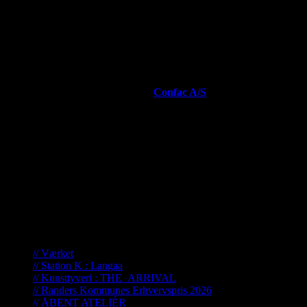
Den 8. januar 2019 blev Randers Kommunes Erhvervspris, skulptu
Prisen gik i år til virksomheden
Confac A/S
.
·
Om skulpturen
· Titel : ”At løfte i flok”
· Randers Kommunes Erhvervspris på femte år
· Materialer : bronze · amerikansk valnød · kobber
N e w s !
// Værket
// Station K : Langaa
// Kunsttyveri : THE_ARRIVAL
// Randers Kommunes Erhvervspris 2026
// ÅBENT ATELIÉR