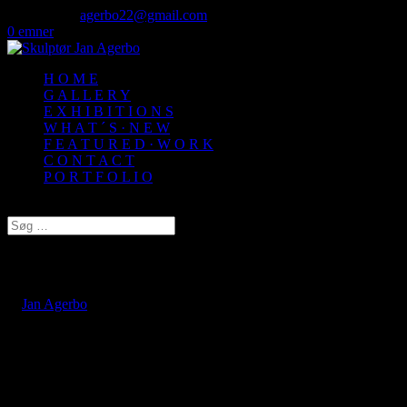
50 72 60 82
agerbo22@gmail.com
0 emner
H O M E
G A L L E R Y
E X H I B I T I O N S
W H A T ´ S · N E W
F E A T U R E D · W O R K
C O N T A C T
P O R T F O L I O
Vælg en side
// Randers Kommunes Erhvervspris 2019
af
Jan Agerbo
|
jan 9, 2019
THE SAME PROCEDURE AS LAST YEAR ….