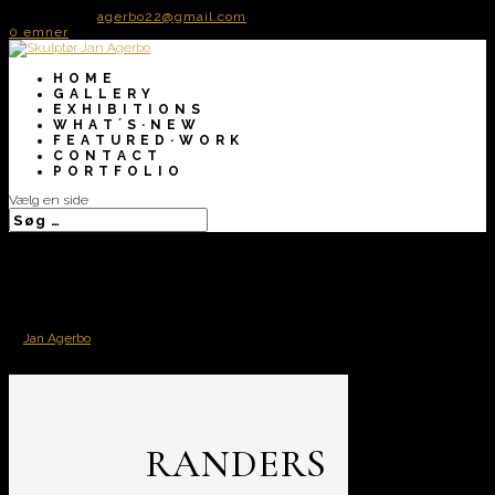
50 72 60 82
agerbo22@gmail.com
0 emner
H O M E
G A L L E R Y
E X H I B I T I O N S
W H A T ´ S · N E W
F E A T U R E D · W O R K
C O N T A C T
P O R T F O L I O
Vælg en side
// Randers Kommunes
Erhvervspris 2021
af
Jan Agerbo
|
maj 27, 2021
RANDERS