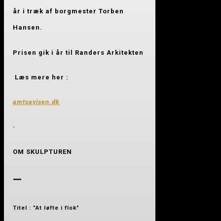
år i træk af borgmester Torben
Hansen.
Prisen gik i år til Randers Arkitekten
Læs mere her :
amtsavisen.dk
·
OM SKULPTUREN
—
Titel : ”At løfte i flok”