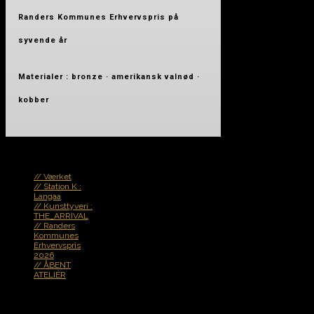
Randers Kommunes Erhvervspris på
syvende år
Materialer : bronze · amerikansk valnød ·
kobber
N e w s !
// Værket
// Station K :
Langaa
// Kunsttyveri :
THE_ARRIVAL
// Randers
Kommunes
Erhvervspris
2026
// ÅBENT
ATELIÉR
.