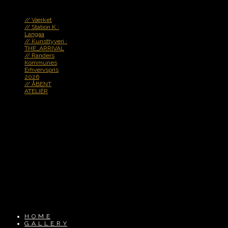
N e w s !
// Værket
// Station K :
Langaa
// Kunsttyveri :
THE_ARRIVAL
// Randers
Kommunes
Erhvervspris
2026
// ÅBENT
ATELIÉR
.
t h e : a r t i s t
jeg søger nerven og
rytmen - ånden !
det spirende og
dynamiske
sjælelige karakterer
med indre kraft
fortællinger fra
generationer
·
H O M E
G A L L E R Y