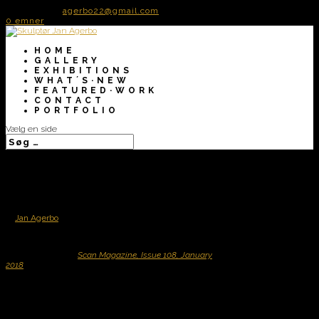
50 72 60 82
agerbo22@gmail.com
0 emner
H O M E
G A L L E R Y
E X H I B I T I O N S
W H A T ´ S · N E W
F E A T U R E D · W O R K
C O N T A C T
P O R T F O L I O
Vælg en side
// Scan Magazine, Issue
108
af
Jan Agerbo
|
jan 11, 2018
se magasinet her :
Scan Magazine, Issue 108, January
2018